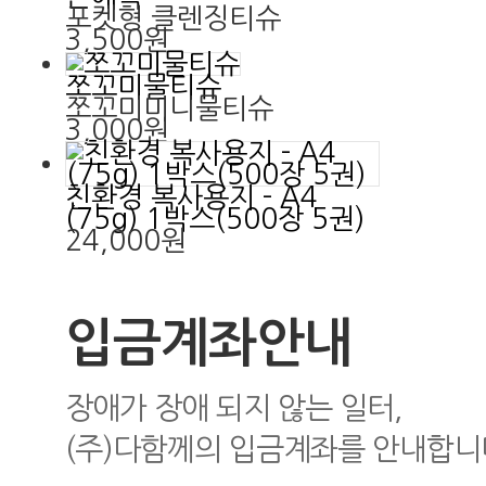
포켓형 클렌징티슈
3,500원
쪼꼬미물티슈
쪼꼬미미니물티슈
3,000원
친환경 복사용지 - A4
(75g) 1박스(500장 5권)
24,000원
입금계좌안내
장애가 장애 되지 않는 일터,
(주)다함께의 입금계좌를 안내합니